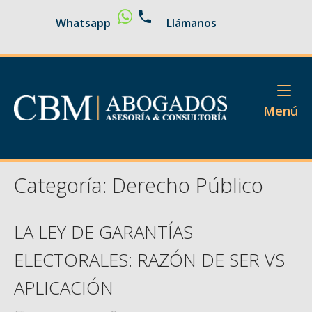
Ir
Whatsapp
Llámanos
al
contenido
Inicio
M
Menú
Categoría:
Derecho Público
LA LEY DE GARANTÍAS
ELECTORALES: RAZÓN DE SER VS
APLICACIÓN